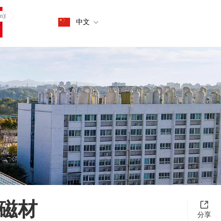
們
中文
鈷磁材
分享