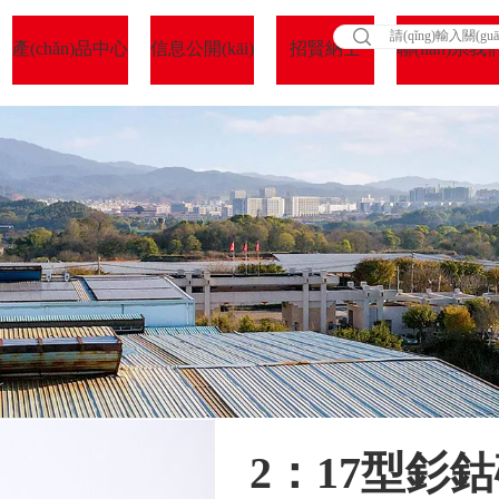
產(chǎn)品中心
信息公開(kāi)
招賢納士
聯(lián)系我
2：17型釤