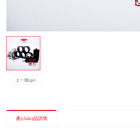
上一個(gè)
產(chǎn)品詳情